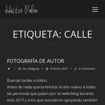
ETIQUETA:
CALLE
FOTOGRAFÍA DE AUTOR
/
Sin Categoría
/
10 Enero, 2017
/
0 Comments
Ent
Buenas tardes a todos,
rec
Antes de nada quería felicitar el año nuevo a todas
He
las personas que pasen por mi web/blog durante
vu
este 2017 y a los que estuvieron apoyando también
au