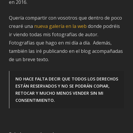
en 2016.
nu
m
fuí
Quería compartir con vosotros que dentro de poco
crearé una
nueva galería en la web
donde podréis
Fo
de
ir viendo todas mis fotografías de autor.
au
Fotografías que hago en mi día a día. Además,
[W
también las iré publicando en el blog acompañadas
De
de un breve texto.
pa
ph
sh
NO HACE FALTA DECIR QUE TODOS LOS DERECHOS
ESTÁN RESERVADOS Y NO SE PODRÁN COPIAR,
Bi
RETOCAR Y MUCHO MENOS VENDER SIN MI
al
CONSENTIMIENTO.
nu
pr
Com